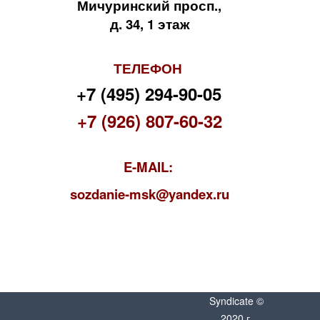
Мичуринский просп.,
д. 34, 1 этаж
ТЕЛЕФОН
+7 (495) 294-90-05
+7 (926) 807-60-32
E-MAIL:
s
ozdanie-msk@yandex.ru
Syndicate ©
2020 г.