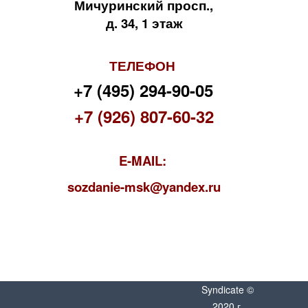
Мичуринский просп.,
д. 34, 1 этаж
ТЕЛЕФОН
+7 (495) 294-90-05
+7 (926) 807-60-32
E-MAIL:
s
ozdanie-msk@yandex.ru
Syndicate ©
2020 г.