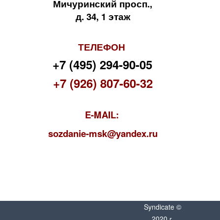
Мичуринский просп.,
д. 34, 1 этаж
ТЕЛЕФОН
+7 (495) 294-90-05
+7 (926) 807-60-32
E-MAIL:
s
ozdanie-msk@yandex.ru
Syndicate ©
2020 г.