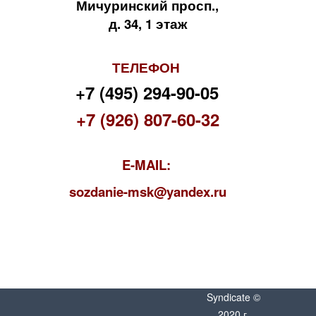
Мичуринский просп.,
д. 34, 1 этаж
ТЕЛЕФОН
+7 (495) 294-90-05
+7 (926) 807-60-32
E-MAIL:
s
ozdanie-msk@yandex.ru
Syndicate ©
2020 г.