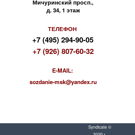
Мичуринский просп.,
д. 34, 1 этаж
ТЕЛЕФОН
+7 (495) 294-90-05
+7 (926) 807-60-32
E-MAIL:
s
ozdanie-msk@yandex.ru
Syndicate ©
2020 г.