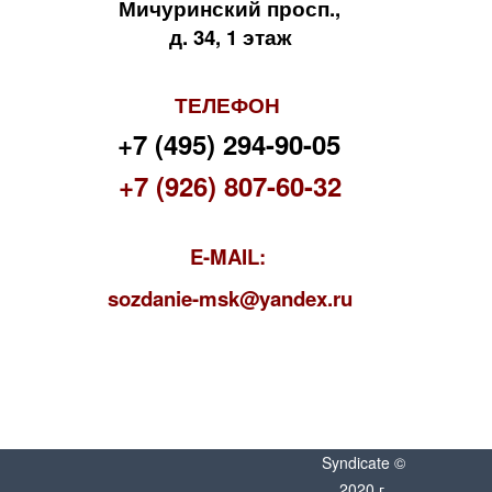
Мичуринский просп.,
д. 34, 1 этаж
ТЕЛЕФОН
+7 (495) 294-90-05
+7 (926) 807-60-32
E-MAIL:
s
ozdanie-msk@yandex.ru
Syndicate ©
2020 г.