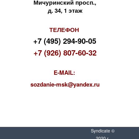
Мичуринский просп.,
д. 34, 1 этаж
ТЕЛЕФОН
+7 (495) 294-90-05
+7 (926) 807-60-32
E-MAIL:
s
ozdanie-msk@yandex.ru
Syndicate ©
2020 г.