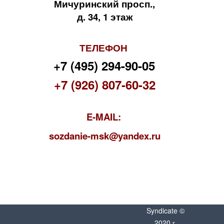
Мичуринский просп.,
д. 34, 1 этаж
ТЕЛЕФОН
+7 (495) 294-90-05
+7 (926) 807-60-32
E-MAIL:
s
ozdanie-msk@yandex.ru
Syndicate ©
2020 г.