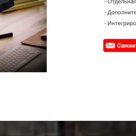
- Отдельная
- Дополнит
- Интегриро