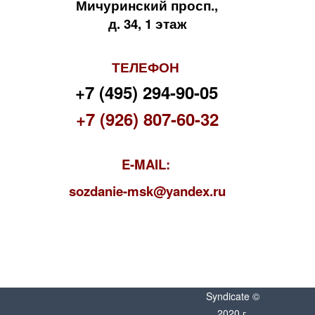
Мичуринский просп.,
д. 34, 1 этаж
ТЕЛЕФОН
+7 (495) 294-90-05
+7 (926) 807-60-32
E-MAIL:
s
ozdanie-msk@yandex.ru
Syndicate ©
2020 г.