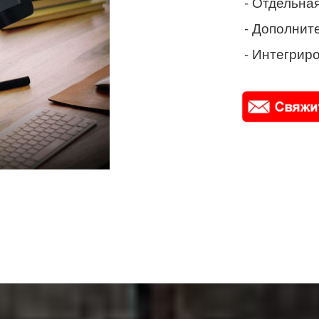
- Отдельная
- Дополнит
- Интегриро