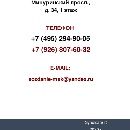
Мичуринский просп.,
д. 34, 1 этаж
ТЕЛЕФОН
+7 (495) 294-90-05
+7 (926) 807-60-32
E-MAIL:
s
ozdanie-msk@yandex.ru
Syndicate ©
2020 г.