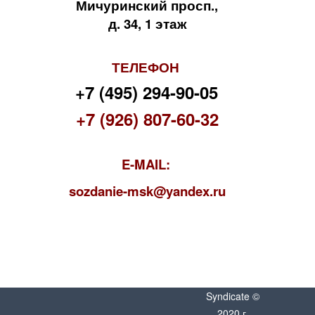
Мичуринский просп.,
д. 34, 1 этаж
ТЕЛЕФОН
+7 (495) 294-90-05
+7 (926) 807-60-32
E-MAIL:
s
ozdanie-msk@yandex.ru
Syndicate ©
2020 г.