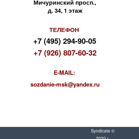
Мичуринский просп.,
д. 34, 1 этаж
ТЕЛЕФОН
+7 (495) 294-90-05
+7 (926) 807-60-32
E-MAIL:
s
ozdanie-msk@yandex.ru
Syndicate ©
2020 г.