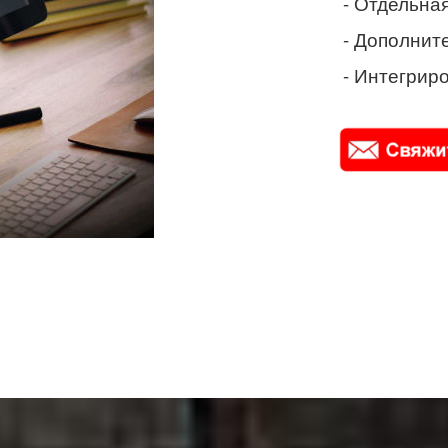
- Отдельная
- Дополнит
- Интегриро