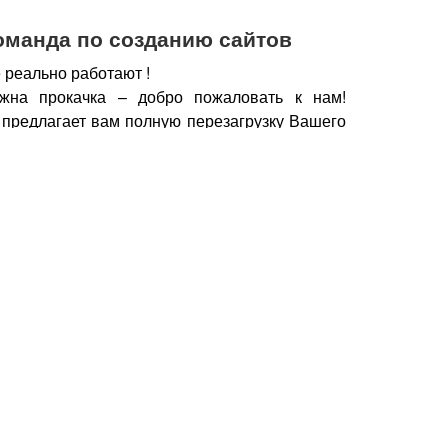
оманда по созданию сайтов
 реально работают !
жна прокачка – добро пожаловать к нам!
 предлагает вам полную перезагрузку Вашего
х рабочих горизонтов, новых поставщиков,
нечно же увеличение дохода.
чии сайта, который работает, а не выкачивает
у важно работать с профессионалами – при
йт становится дополнительным продавцом,
который предлагает Вашу продукцию только
но нужна.
Продающие тексты, побуждающие к
фии, маркетинговые хитрости, которые также
брести Ваш товар, продукцию – это и есть в
йт.