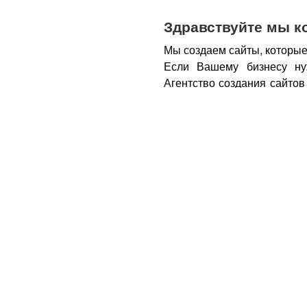
Здравствуйте мы к
Мы создаем сайты, которые
Если Вашему бизнесу ну
Агентство создания сайтов
бизнеса – открытие новы
новых каналов продаж и ко
Все это возможно при нали
из Вас деньги.
Вот почем
правильном подходе, са
грамотным продажником, 
тем, кому она действитель
заказу картинки и фотогра
стимулируют клиента прио
совокупности продающий са