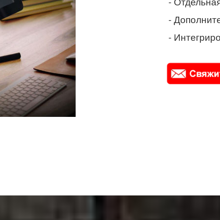
- Отдельная
- Дополнит
- Интегриро