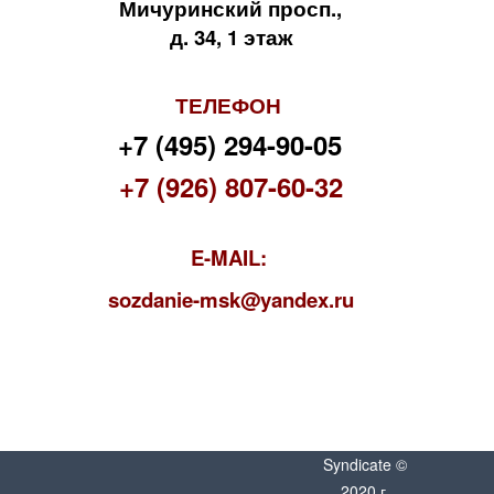
Мичуринский просп.,
д. 34, 1 этаж
ТЕЛЕФОН
+7 (495) 294-90-05
+7 (926) 807-60-32
E-MAIL:
s
ozdanie-msk@yandex.ru
Syndicate ©
2020 г.