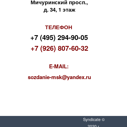
Мичуринский просп.,
д. 34, 1 этаж
ТЕЛЕФОН
+7 (495) 294-90-05
+7 (926) 807-60-32
E-MAIL:
s
ozdanie-msk@yandex.ru
Syndicate ©
2020 г.