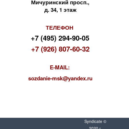
Мичуринский просп.,
д. 34, 1 этаж
ТЕЛЕФОН
+7 (495) 294-90-05
+7 (926) 807-60-32
E-MAIL:
s
ozdanie-msk@yandex.ru
Syndicate ©
2020 г.