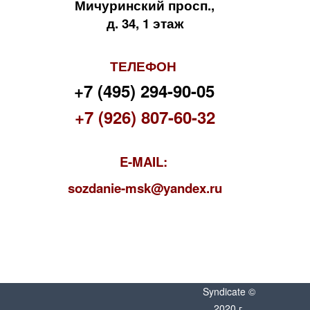
Мичуринский просп.,
д. 34, 1 этаж
ТЕЛЕФОН
+7 (495) 294-90-05
+7 (926) 807-60-32
E-MAIL:
s
ozdanie-msk@yandex.ru
Syndicate ©
2020 г.