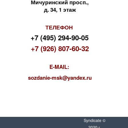
Мичуринский просп.,
д. 34, 1 этаж
ТЕЛЕФОН
+7 (495) 294-90-05
+7 (926) 807-60-32
E-MAIL:
s
ozdanie-msk@yandex.ru
Syndicate ©
2020 г.