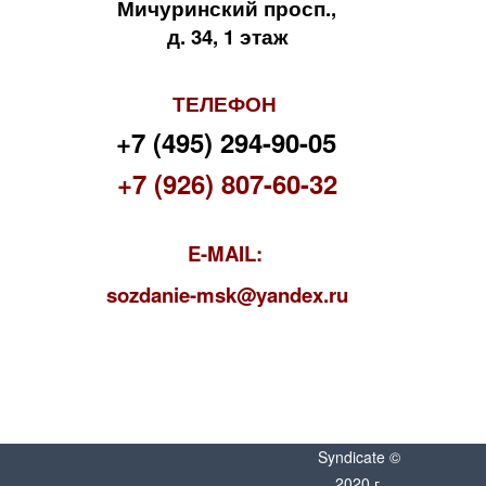
Мичуринский просп.,
д. 34, 1 этаж
ТЕЛЕФОН
+7 (495) 294-90-05
+7 (926) 807-60-32
E-MAIL:
s
ozdanie-msk@yandex.ru
Syndicate ©
2020 г.