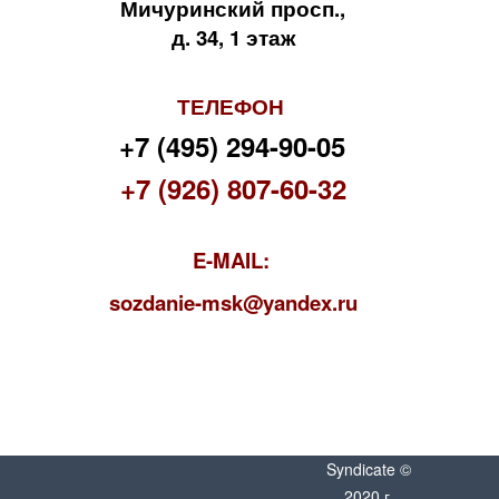
Мичуринский просп.,
д. 34, 1 этаж
ТЕЛЕФОН
+7 (495) 294-90-05
+7 (926) 807-60-32
E-MAIL:
s
ozdanie-msk@yandex.ru
Syndicate ©
2020 г.