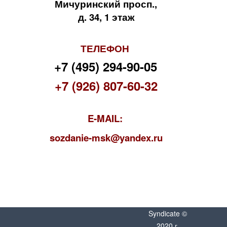
Мичуринский просп.,
д. 34, 1 этаж
ТЕЛЕФОН
+7 (495) 294-90-05
+7 (926) 807-60-32
E-MAIL:
s
ozdanie-msk@yandex.ru
Syndicate ©
2020 г.