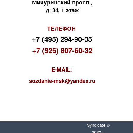
Мичуринский просп.,
д. 34, 1 этаж
ТЕЛЕФОН
+7 (495) 294-90-05
+7 (926) 807-60-32
E-MAIL:
s
ozdanie-msk@yandex.ru
Syndicate ©
2020 г.