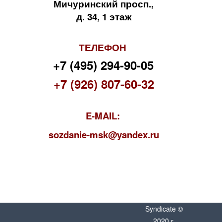
Мичуринский просп.,
д. 34, 1 этаж
ТЕЛЕФОН
+7 (495) 294-90-05
+7 (926) 807-60-32
E-MAIL:
s
ozdanie-msk@yandex.ru
Syndicate ©
2020 г.