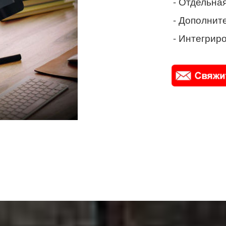
- Отдельная
- Дополнит
- Интегриро