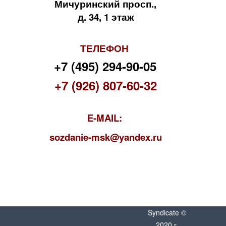
Мичуринский просп.,
д. 34, 1 этаж
ТЕЛЕФОН
+7 (495) 294-90-05
+7 (926) 807-60-32
E-MAIL:
s
ozdanie-msk@yandex.ru
Syndicate ©
2020 г.