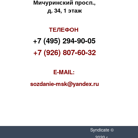
Мичуринский просп.,
д. 34, 1 этаж
ТЕЛЕФОН
+7 (495) 294-90-05
+7 (926) 807-60-32
E-MAIL:
s
ozdanie-msk@yandex.ru
Syndicate ©
2020 г.