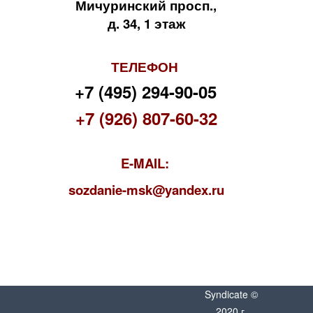
Мичуринский просп.,
д. 34, 1 этаж
ТЕЛЕФОН
+7 (495) 294-90-05
+7 (926) 807-60-32
E-MAIL:
s
ozdanie-msk@yandex.ru
Syndicate ©
2020 г.