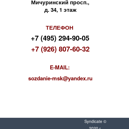
Мичуринский просп.,
д. 34, 1 этаж
ТЕЛЕФОН
+7 (495) 294-90-05
+7 (926) 807-60-32
E-MAIL:
s
ozdanie-msk@yandex.ru
Syndicate ©
2020 г.