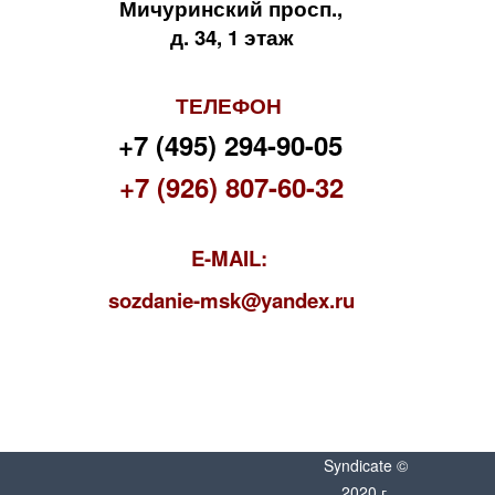
Мичуринский просп.,
д. 34, 1 этаж
ТЕЛЕФОН
+7 (495) 294-90-05
+7 (926) 807-60-32
E-MAIL:
s
ozdanie-msk@yandex.ru
Syndicate ©
2020 г.