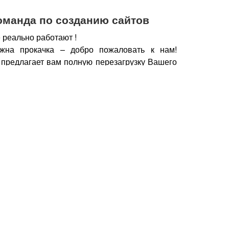
оманда по созданию сайтов
 реально работают !
жна прокачка – добро пожаловать к нам!
 предлагает вам полную перезагрузку Вашего
х рабочих горизонтов, новых поставщиков,
нечно же увеличение дохода.
чии сайта, который работает, а не выкачивает
у важно работать с профессионалами – при
йт становится дополнительным продавцом,
который предлагает Вашу продукцию только
но нужна.
Продающие тексты, побуждающие к
фии, маркетинговые хитрости, которые также
брести Ваш товар, продукцию – это и есть в
йт.