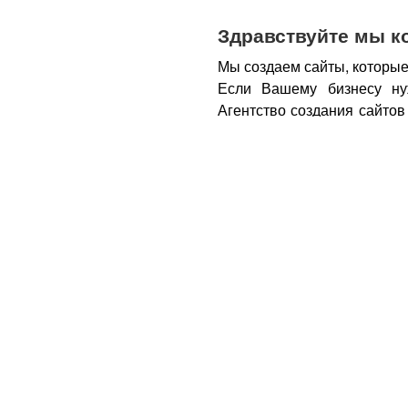
Здравствуйте мы к
Мы создаем сайты, которые
Если Вашему бизнесу ну
Агентство создания сайтов
бизнеса – открытие новы
новых каналов продаж и ко
Все это возможно при нали
из Вас деньги.
Вот почем
правильном подходе, са
грамотным продажником, 
тем, кому она действитель
заказу картинки и фотогра
стимулируют клиента прио
совокупности продающий са