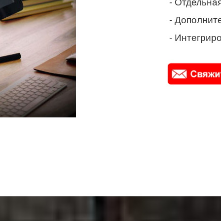
- Отдельная
- Дополнит
- Интегриро