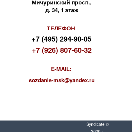
Мичуринский просп.,
д. 34, 1 этаж
ТЕЛЕФОН
+7 (495) 294-90-05
+7 (926) 807-60-32
E-MAIL:
s
ozdanie-msk@yandex.ru
Syndicate ©
2020 г.