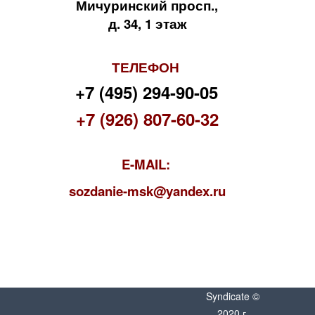
Мичуринский просп.,
д. 34, 1 этаж
ТЕЛЕФОН
+7 (495) 294-90-05
+7 (926) 807-60-32
E-MAIL:
s
ozdanie-msk@yandex.ru
Syndicate ©
2020 г.