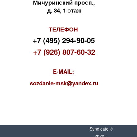
Мичуринский просп.,
д. 34, 1 этаж
ТЕЛЕФОН
+7 (495) 294-90-05
+7 (926) 807-60-32
E-MAIL:
s
ozdanie-msk@yandex.ru
Syndicate ©
2020 г.