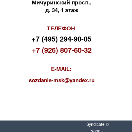
Мичуринский просп.,
д. 34, 1 этаж
ТЕЛЕФОН
+7 (495) 294-90-05
+7 (926) 807-60-32
E-MAIL:
s
ozdanie-msk@yandex.ru
Syndicate ©
2020 г.