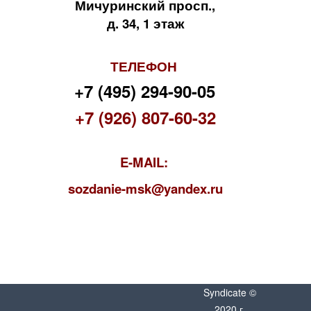
Мичуринский просп.,
д. 34, 1 этаж
ТЕЛЕФОН
+7 (495) 294-90-05
+7 (926) 807-60-32
E-MAIL:
s
ozdanie-msk@yandex.ru
Syndicate ©
2020 г.