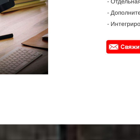
- Отдельная
- Дополнит
- Интегриро