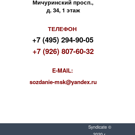
Мичуринский просп.,
д. 34, 1 этаж
ТЕЛЕФОН
+7 (495) 294-90-05
+7 (926) 807-60-32
E-MAIL:
s
ozdanie-msk@yandex.ru
Syndicate ©
2020 г.