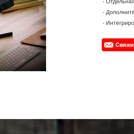
- Отдельная
- Дополнит
- Интегриро