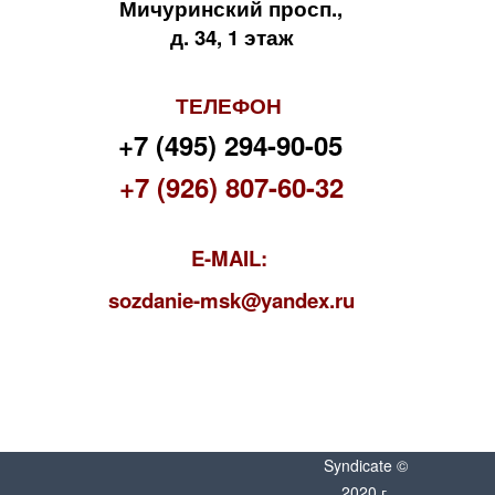
Мичуринский просп.,
д. 34, 1 этаж
ТЕЛЕФОН
+7 (495) 294-90-05
+7 (926) 807-60-32
E-MAIL:
s
ozdanie-msk@yandex.ru
Syndicate ©
2020 г.