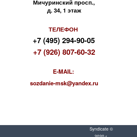
Мичуринский просп.,
д. 34, 1 этаж
ТЕЛЕФОН
+7 (495) 294-90-05
+7 (926) 807-60-32
E-MAIL:
s
ozdanie-msk@yandex.ru
Syndicate ©
2020 г.