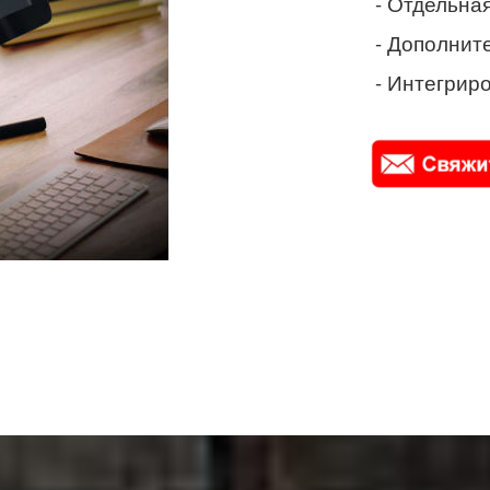
- Отдельная
- Дополнит
- Интегриро