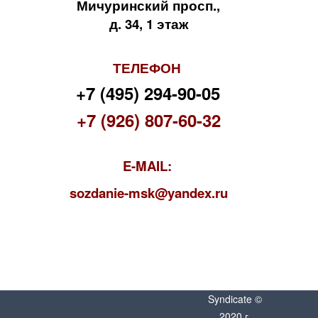
Мичуринский просп.,
д. 34, 1 этаж
ТЕЛЕФОН
+7 (495) 294-90-05
+7 (926) 807-60-32
E-MAIL:
s
ozdanie-msk@yandex.ru
Syndicate ©
2020 г.