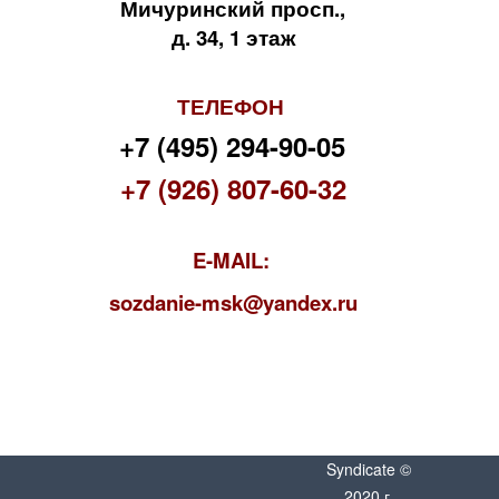
Мичуринский просп.,
д. 34, 1 этаж
ТЕЛЕФОН
+7 (495) 294-90-05
+7 (926) 807-60-32
E-MAIL:
s
ozdanie-msk@yandex.ru
Syndicate ©
2020 г.