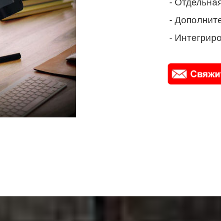
- Отдельная
- Дополнит
- Интегриро