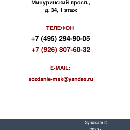
Мичуринский просп.,
д. 34, 1 этаж
ТЕЛЕФОН
+7 (495) 294-90-05
+7 (926) 807-60-32
E-MAIL:
s
ozdanie-msk@yandex.ru
Syndicate ©
2020 г.